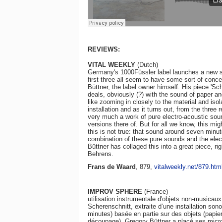
REVIEWS:
VITAL WEEKLY
(Dutch)
Germany's 1000Füssler label launches a new se
first three all seem to have some sort of conc
Büttner, the label owner himself. His piece 'Sch
deals, obviously (?) with the sound of paper a
like zooming in closely to the material and is
installation and as it turns out, from the three
very much a work of pure electro-acoustic so
versions there of. But for all we know, this mi
this is not true: that sound around seven minut
combination of these pure sounds and the elect
Büttner has collaged this into a great piece, r
Behrens.
Frans de Waard
, 879,
vitalweekly.net/879.htm
IMPROV SPHERE
(France)
utilisation instrumentale d'objets non-musicaux:
Scherenschnitt, extraite d’une installation so
minutes) basée en partie sur des objets (papier
découpage). Gregory Büttner a placé ses micros