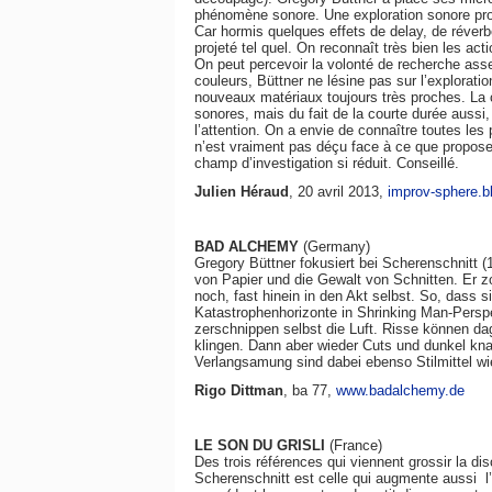
phénomène sonore. Une exploration sonore pr
Car hormis quelques effets de delay, de réverbé
projeté tel quel. On reconnaît très bien les ac
On peut percevoir la volonté de recherche ass
couleurs, Büttner ne lésine pas sur l’explorat
nouveaux matériaux toujours très proches. La 
sonores, mais du fait de la courte durée aussi,
l’attention. On a envie de connaître toutes les 
n’est vraiment pas déçu face à ce que propose
champ d’investigation si réduit. Conseillé.
Julien Héraud
, 20 avril 2013,
improv-sphere.bl
BAD ALCHEMY
(Germany)
Gregory Büttner fokusiert bei Scherenschnitt 
von Papier und die Gewalt von Schnitten. Er z
noch, fast hinein in den Akt selbst. So, dass 
Katastrophenhorizonte in Shrinking Man-Perspe
zerschnippen selbst die Luft. Risse können d
klingen. Dann aber wieder Cuts und dunkel kn
Verlangsamung sind dabei ebenso Stil­mittel wi
Rigo Dittman
, ba 77,
www.badalchemy.de
LE SON DU GRISLI
(France)
Des trois références qui viennent grossir la di
Scherenschnitt est celle qui augmente aussi l’