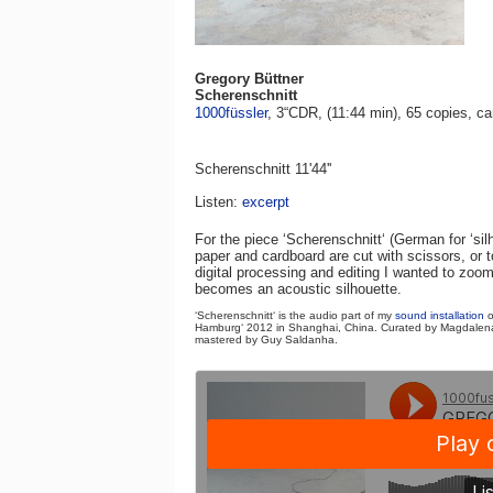
Gregory Büttner
Scherenschnitt
1000füssler
, 3“CDR, (11:44 min), 65 copi
es,
ca
Scherenschnitt 11'44''
Listen:
excerpt
For the piece ‘Scherenschnitt‘ (German for ‘silh
paper and cardboard are cut with scissors, or t
digital processing and editing I wanted to zoom
becomes an acoustic silhouette.
‘Scherenschnitt‘ is the audio part of my
sound installation
o
Hamburg‘ 2012 in Shanghai, China. Curated by Magdalena
mastered by Guy Saldanha.