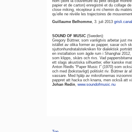
nom (dont la couverture du petit disque montre
papier et de carton) enregistré et du collage 
close miking, récepteur à mi chemin du matéri
qu’elle ne révèle les trajectoires de mouvement
Guillaume Belhomme
, 3. juli 2013
grisli.can
SOUND OF MUSIC
(Sweden):
Gregory Büttner, som vanligtvis arbetar just m
istället av olika former av papper, saxar och sk
sjuttonhundratalstekniken för dialektisk porträ
en installation som ägde rum i Shanghai 2012, 
som klipps, skärs och rivs. Vad pappersbitarna b
ett slags akustiska silhuetter, eller kanske mate
Anton Riedls ”Paper Music I” (1970) som också 
och med (bokstavligt) politiskt riv. Büttner är a
vassare. Med hjälp av mikrofonernas inzoomnin
pappret att hacka och knarra, men också att väs
Johan Redin
,
www.soundofmusic.nu
Top